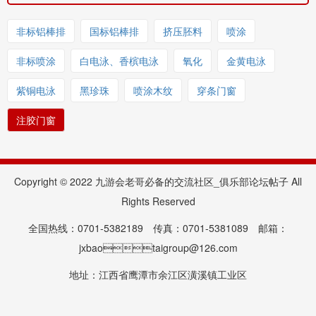
非标铝棒排
国标铝棒排
挤压胚料
喷涂
非标喷涂
白电泳、香槟电泳
氧化
金黄电泳
紫铜电泳
黑珍珠
喷涂木纹
穿条门窗
注胶门窗
Copyright © 2022 九游会老哥必备的交流社区_俱乐部论坛帖子 All
Rights Reserved
全国热线：0701-5382189 传真：0701-5381089 邮箱：
jxbaotaigroup@126.com
地址：江西省鹰潭市余江区潢溪镇工业区