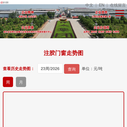
中文
|
EN
|
在线留言
注胶门窗走势图
查看历史走势图：
单位：元/吨
查询
周
月