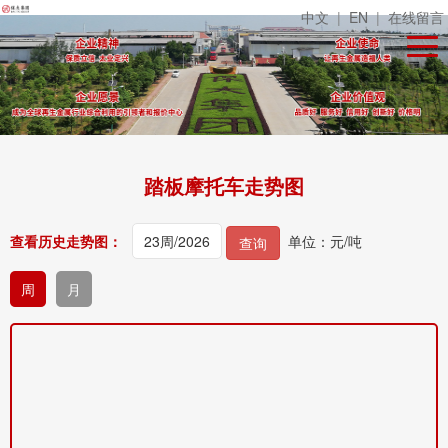
中文
|
EN
|
在线留言
踏板摩托车走势图
查看历史走势图：
单位：元/吨
查询
周
月