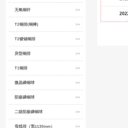
无氧铜杆
202
T2铜排(铜棒)
T2镀锡铜排
异型铜排
T1铜排
微晶磷铜球
阳极磷铜球
二级阳极磷铜球
母线排（宽≤130mm）