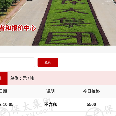
机
单位：元 / 吨
日期
说明
今日价格
2-10-05
不含税
5500