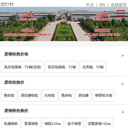
中文
|
EN
|
在线留言
废铜收购价格
高压电缆铜、T1铜(含税)
高压电缆铜、T1铜
光亮铜、T2铜
单线光亮铜
废铝收购价
电话线
铜米
镀锡铜
漆包线、杂铜米（乘品位）
熟铝锭
易拉罐铝锭
生铝锭
熟杂铝
易拉罐
铜管铝水箱
废紫杂铜、热水器（乘品位）
锡青铜95、663（乘品位）
机铜
1系白料
废钢铁收购价
6063白料
型材旧料
喷涂型材
铝卷门
6061白料
黄杂铜
铁黄铜
黄铜水箱
黄铜沫
62黄铜边料
响铜
机械铸铁
普通铸铁
钢筋≧10㎜
架子钢管
优重废钢>10㎜
6082白料
2系白料
3系白料
5052白料
5083白料
7系白料