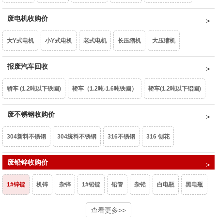
重型废钢6-10㎜
废电机收购价
中型废钢4-6㎜
小型废钢2-4㎜
统料0.8-2㎜
型材铝屑
光亮铝线
铝线
钢芯铝绞线
拉丝铝线
铝水箱
大Y式电机
小Y式电机
老式电机
长压缩机
大压缩机
油桶
镀锌铁片
干净彩钢瓦
轻薄料<0.8mm
钢丝绳
钢刨花
干净铝模板
活塞
机体
汽车轮毂
摩托车轮毂
机械生铝
小压缩机
报废汽车回收
铝芯电机
三相电大口水泵
单相潜水泵
深井水泵
边角冲片
矽钢片
花色铁罐
锰钢
民用生铝
国标生铝白料
破碎浮选熟铝水价
破碎熟铝水价
轿车 (1.2吨以下铁圈)
轿车（1.2吨-1.6吨铁圈）
轿车(1.2吨以下铝圈)
家用铁壳水泵
家用铝壳水泵
鼓风机
家用电扇
家用台扇
破碎生铝水价
熟铝屑铝水价
生铝屑铝水价
轿车（1.2吨-1.6吨铝圈）
废不锈钢收购价
豪华轿车（1.6吨以上铝圈）
面包车(铁圈)
SJ变压器
S9-50以下
S9-80KVA
S9-100以上
互感器
304新料不锈钢
304统料不锈钢
316不锈钢
316 刨花
面包车(铝圈)
皮卡车(铁圈)
皮卡车(铝圈)
柴油皮卡车（铁圈）
废锡（63%）
机械镁
含镍20%不锈钢
废铅锌收购价
生不锈钢
201不锈钢
柴油皮卡车（铝圈）
货车(2吨以下 )
货车(2吨以上 )
货车(5吨以上 )
1#锌锭
机锌
杂锌
1#铅锭
铅管
杂铅
白电瓶
黑电瓶
货车(8吨以上)(集装箱、自卸车减50元/吨)
中巴、校巴
豪华大巴
头灯
查看更多>>
新能源轿车（铝圈）
新能源轿车（铁圈）
男士摩托车
踏板摩托车