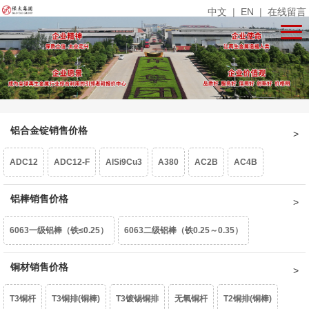
中文
|
EN
|
在线留言
铝合金锭销售价格
ADC12
ADC12-F
AlSi9Cu3
A380
AC2B
AC4B
压铸铝
铝棒销售价格
6063一级铝棒（铁≤0.25）
6063二级铝棒（铁0.25～0.35）
6061-F（铁>0.35）
铜材销售价格
6061铝棒（铁＜0.35）
T3铜杆
T3铜排(铜棒)
T3镀锡铜排
无氧铜杆
T2铜排(铜棒)
6061铝棒（铁0.35～0.5）
6463铝棒
6082铝棒