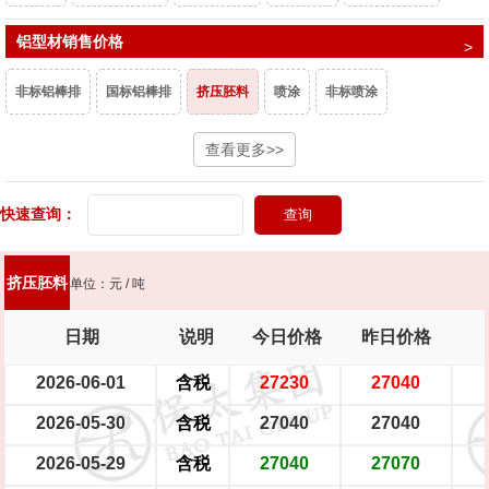
T2镀锡铜排
铝型材销售价格
异型铜排
T1铜排
微晶磷铜球
阳极磷铜球
非标铝棒排
国标铝棒排
挤压胚料
喷涂
非标喷涂
二级阳极磷铜球
母线排（宽≤130mm）
母线排（宽＞130mm）
白电泳、香槟电泳
氧化
金黄电泳
查看更多>>
紫铜电泳
黑珍珠
喷涂木纹
镀锡母线排（宽≤130mm）
镀锡母线排（宽＞130mm）
穿条门窗
注胶门窗
铜板坯料（宽630mm,厚18mm,不含运费）
铜板 （厚≥6mm）
快速查询：
铜板带（厚1～5mm）
铜带（厚0.5～0.9mm）
挤压胚料
单位：元 / 吨
铜带（厚0.1～0.4mm）
黄铜棒HPb59-1国标
黄铜棒HPb59-1企标
日期
说明
今日价格
昨日价格
黄铜棒Hpb57-3
2026-06-01
黄铜棒HPb56-4
含税
黄铜棒Hpb55-4
27230
黄铜棒Hpb54-4
27040
2026-05-30
含税
27040
27040
黄铜空管
六角空管
2026-05-29
含税
27040
27070