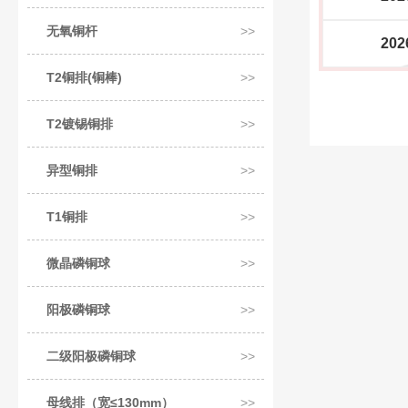
无氧铜杆
202
T2铜排(铜棒)
T2镀锡铜排
异型铜排
T1铜排
微晶磷铜球
阳极磷铜球
二级阳极磷铜球
母线排（宽≤130mm）