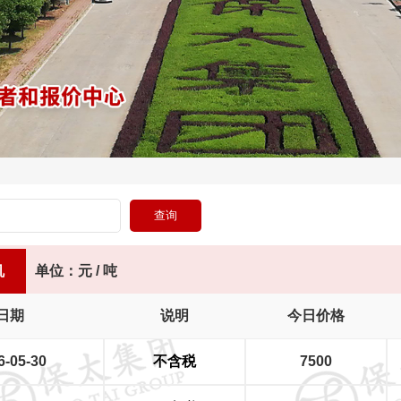
机
单位：元 / 吨
日期
说明
今日价格
6-05-30
不含税
7500