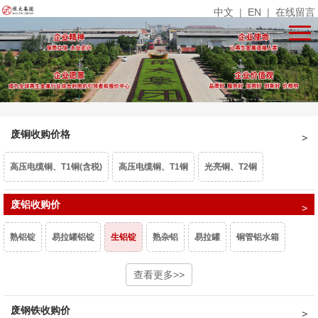
中文
|
EN
|
在线留言
废铜收购价格
高压电缆铜、T1铜(含税)
高压电缆铜、T1铜
光亮铜、T2铜
单线光亮铜
废铝收购价
电话线
铜米
镀锡铜
漆包线、杂铜米（乘品位）
熟铝锭
易拉罐铝锭
生铝锭
熟杂铝
易拉罐
铜管铝水箱
废紫杂铜、热水器（乘品位）
锡青铜95、663（乘品位）
机铜
1系白料
6063白料
型材旧料
查看更多>>
喷涂型材
铝卷门
6061白料
黄杂铜
铁黄铜
黄铜水箱
黄铜沫
62黄铜边料
响铜
废钢铁收购价
6082白料
2系白料
3系白料
5052白料
5083白料
7系白料