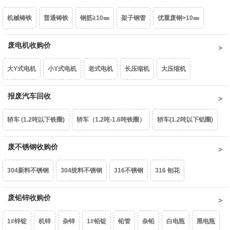
机械铸铁
普通铸铁
钢筋≧10㎜
架子钢管
优重废钢>10㎜
型材铝屑
光亮铝线
铝线
钢芯铝绞线
拉丝铝线
铝水箱
重型废钢6-10㎜
废电机收购价
中型废钢4-6㎜
小型废钢2-4㎜
统料0.8-2㎜
干净铝模板
活塞
机体
汽车轮毂
摩托车轮毂
机械生铝
大Y式电机
小Y式电机
老式电机
长压缩机
大压缩机
油桶
镀锌铁片
干净彩钢瓦
轻薄料<0.8mm
钢丝绳
钢刨花
民用生铝
国标生铝白料
破碎浮选熟铝水价
破碎熟铝水价
小压缩机
报废汽车回收
铝芯电机
三相电大口水泵
单相潜水泵
深井水泵
边角冲片
矽钢片
花色铁罐
锰钢
破碎生铝水价
熟铝屑铝水价
生铝屑铝水价
轿车 (1.2吨以下铁圈)
轿车（1.2吨-1.6吨铁圈）
轿车(1.2吨以下铝圈)
家用铁壳水泵
家用铝壳水泵
鼓风机
家用电扇
家用台扇
轿车（1.2吨-1.6吨铝圈）
废不锈钢收购价
豪华轿车（1.6吨以上铝圈）
面包车(铁圈)
SJ变压器
S9-50以下
S9-80KVA
S9-100以上
互感器
304新料不锈钢
304统料不锈钢
316不锈钢
316 刨花
面包车(铝圈)
皮卡车(铁圈)
皮卡车(铝圈)
柴油皮卡车（铁圈）
废锡（63%）
机械镁
含镍20%不锈钢
废铅锌收购价
生不锈钢
201不锈钢
柴油皮卡车（铝圈）
货车(2吨以下 )
货车(2吨以上 )
货车(5吨以上 )
1#锌锭
机锌
杂锌
1#铅锭
铅管
杂铅
白电瓶
黑电瓶
货车(8吨以上)(集装箱、自卸车减50元/吨)
中巴、校巴
豪华大巴