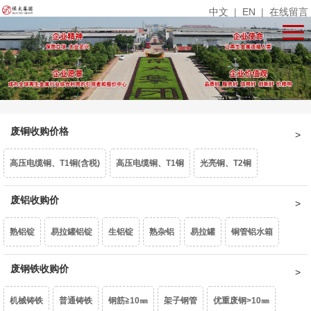
中文
|
EN
|
在线留言
废铜收购价格
高压电缆铜、T1铜(含税)
高压电缆铜、T1铜
光亮铜、T2铜
单线光亮铜
废铝收购价
电话线
铜米
镀锡铜
漆包线、杂铜米（乘品位）
熟铝锭
易拉罐铝锭
生铝锭
熟杂铝
易拉罐
铜管铝水箱
废紫杂铜、热水器（乘品位）
锡青铜95、663（乘品位）
机铜
1系白料
废钢铁收购价
6063白料
型材旧料
喷涂型材
铝卷门
6061白料
黄杂铜
铁黄铜
黄铜水箱
黄铜沫
62黄铜边料
响铜
机械铸铁
普通铸铁
钢筋≧10㎜
架子钢管
优重废钢>10㎜
6082白料
2系白料
3系白料
5052白料
5083白料
7系白料