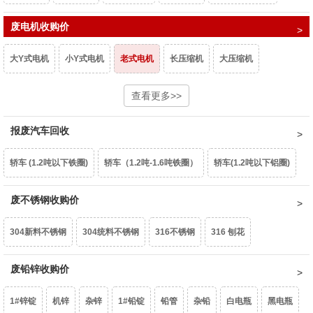
重型废钢6-10㎜
废电机收购价
中型废钢4-6㎜
小型废钢2-4㎜
统料0.8-2㎜
型材铝屑
光亮铝线
铝线
钢芯铝绞线
拉丝铝线
铝水箱
大Y式电机
小Y式电机
老式电机
长压缩机
大压缩机
油桶
镀锌铁片
干净彩钢瓦
轻薄料<0.8mm
钢丝绳
钢刨花
干净铝模板
活塞
机体
汽车轮毂
摩托车轮毂
机械生铝
小压缩机
铝芯电机
三相电大口水泵
查看更多>>
单相潜水泵
深井水泵
边角冲片
矽钢片
花色铁罐
锰钢
民用生铝
国标生铝白料
破碎浮选熟铝水价
破碎熟铝水价
报废汽车回收
家用铁壳水泵
家用铝壳水泵
鼓风机
家用电扇
家用台扇
破碎生铝水价
熟铝屑铝水价
生铝屑铝水价
轿车 (1.2吨以下铁圈)
轿车（1.2吨-1.6吨铁圈）
轿车(1.2吨以下铝圈)
SJ变压器
S9-50以下
S9-80KVA
S9-100以上
互感器
轿车（1.2吨-1.6吨铝圈）
废不锈钢收购价
豪华轿车（1.6吨以上铝圈）
面包车(铁圈)
废锡（63%）
机械镁
304新料不锈钢
304统料不锈钢
316不锈钢
316 刨花
面包车(铝圈)
皮卡车(铁圈)
皮卡车(铝圈)
柴油皮卡车（铁圈）
含镍20%不锈钢
废铅锌收购价
生不锈钢
201不锈钢
柴油皮卡车（铝圈）
货车(2吨以下 )
货车(2吨以上 )
货车(5吨以上 )
1#锌锭
机锌
杂锌
1#铅锭
铅管
杂铅
白电瓶
黑电瓶
货车(8吨以上)(集装箱、自卸车减50元/吨)
中巴、校巴
豪华大巴