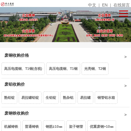
中文
|
EN
|
在线留言
废铜收购价格
高压电缆铜、T1铜(含税)
高压电缆铜、T1铜
光亮铜、T2铜
单线光亮铜
废铝收购价
电话线
铜米
镀锡铜
漆包线、杂铜米（乘品位）
熟铝锭
易拉罐铝锭
生铝锭
熟杂铝
易拉罐
铜管铝水箱
废紫杂铜、热水器（乘品位）
锡青铜95、663（乘品位）
机铜
1系白料
废钢铁收购价
6063白料
型材旧料
喷涂型材
铝卷门
6061白料
黄杂铜
铁黄铜
黄铜水箱
黄铜沫
62黄铜边料
响铜
机械铸铁
普通铸铁
钢筋≧10㎜
架子钢管
优重废钢>10㎜
6082白料
2系白料
3系白料
5052白料
5083白料
7系白料