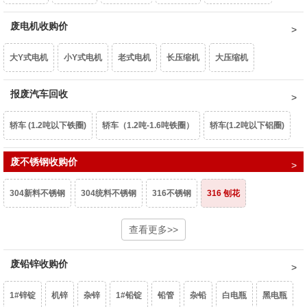
重型废钢6-10㎜
废电机收购价
中型废钢4-6㎜
小型废钢2-4㎜
统料0.8-2㎜
型材铝屑
光亮铝线
铝线
钢芯铝绞线
拉丝铝线
铝水箱
大Y式电机
小Y式电机
老式电机
长压缩机
大压缩机
油桶
镀锌铁片
干净彩钢瓦
轻薄料<0.8mm
钢丝绳
钢刨花
干净铝模板
活塞
机体
汽车轮毂
摩托车轮毂
机械生铝
小压缩机
报废汽车回收
铝芯电机
三相电大口水泵
单相潜水泵
深井水泵
边角冲片
矽钢片
花色铁罐
锰钢
民用生铝
国标生铝白料
破碎浮选熟铝水价
破碎熟铝水价
轿车 (1.2吨以下铁圈)
轿车（1.2吨-1.6吨铁圈）
轿车(1.2吨以下铝圈)
家用铁壳水泵
家用铝壳水泵
鼓风机
家用电扇
家用台扇
破碎生铝水价
熟铝屑铝水价
生铝屑铝水价
轿车（1.2吨-1.6吨铝圈）
废不锈钢收购价
豪华轿车（1.6吨以上铝圈）
面包车(铁圈)
SJ变压器
S9-50以下
S9-80KVA
S9-100以上
互感器
304新料不锈钢
304统料不锈钢
316不锈钢
316 刨花
面包车(铝圈)
皮卡车(铁圈)
皮卡车(铝圈)
柴油皮卡车（铁圈）
废锡（63%）
机械镁
含镍20%不锈钢
生不锈钢
查看更多>>
201不锈钢
柴油皮卡车（铝圈）
货车(2吨以下 )
货车(2吨以上 )
货车(5吨以上 )
废铅锌收购价
货车(8吨以上)(集装箱、自卸车减50元/吨)
中巴、校巴
豪华大巴
1#锌锭
机锌
杂锌
1#铅锭
铅管
杂铅
白电瓶
黑电瓶
新能源轿车（铝圈）
新能源轿车（铁圈）
男士摩托车
踏板摩托车