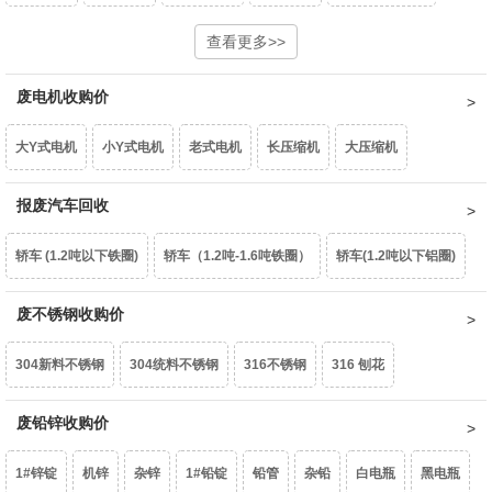
重型废钢6-10㎜
中型废钢4-6㎜
查看更多>>
小型废钢2-4㎜
统料0.8-2㎜
型材铝屑
光亮铝线
铝线
钢芯铝绞线
拉丝铝线
铝水箱
废电机收购价
油桶
镀锌铁片
干净彩钢瓦
轻薄料<0.8mm
钢丝绳
钢刨花
干净铝模板
活塞
机体
汽车轮毂
摩托车轮毂
机械生铝
大Y式电机
小Y式电机
老式电机
长压缩机
大压缩机
边角冲片
矽钢片
花色铁罐
锰钢
民用生铝
国标生铝白料
破碎浮选熟铝水价
破碎熟铝水价
小压缩机
报废汽车回收
铝芯电机
三相电大口水泵
单相潜水泵
深井水泵
破碎生铝水价
熟铝屑铝水价
生铝屑铝水价
轿车 (1.2吨以下铁圈)
轿车（1.2吨-1.6吨铁圈）
轿车(1.2吨以下铝圈)
家用铁壳水泵
家用铝壳水泵
鼓风机
家用电扇
家用台扇
轿车（1.2吨-1.6吨铝圈）
废不锈钢收购价
豪华轿车（1.6吨以上铝圈）
面包车(铁圈)
SJ变压器
S9-50以下
S9-80KVA
S9-100以上
互感器
304新料不锈钢
304统料不锈钢
316不锈钢
316 刨花
面包车(铝圈)
皮卡车(铁圈)
皮卡车(铝圈)
柴油皮卡车（铁圈）
废锡（63%）
机械镁
含镍20%不锈钢
废铅锌收购价
生不锈钢
201不锈钢
柴油皮卡车（铝圈）
货车(2吨以下 )
货车(2吨以上 )
货车(5吨以上 )
1#锌锭
机锌
杂锌
1#铅锭
铅管
杂铅
白电瓶
黑电瓶
货车(8吨以上)(集装箱、自卸车减50元/吨)
中巴、校巴
豪华大巴