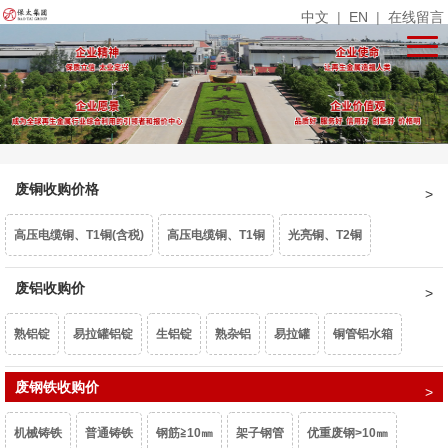
中文
|
EN
|
在线留言
废铜收购价格
高压电缆铜、T1铜(含税)
高压电缆铜、T1铜
光亮铜、T2铜
单线光亮铜
废铝收购价
电话线
铜米
镀锡铜
漆包线、杂铜米（乘品位）
熟铝锭
易拉罐铝锭
生铝锭
熟杂铝
易拉罐
铜管铝水箱
废紫杂铜、热水器（乘品位）
锡青铜95、663（乘品位）
机铜
1系白料
废钢铁收购价
6063白料
型材旧料
喷涂型材
铝卷门
6061白料
黄杂铜
铁黄铜
黄铜水箱
黄铜沫
62黄铜边料
响铜
机械铸铁
普通铸铁
钢筋≧10㎜
架子钢管
优重废钢>10㎜
6082白料
2系白料
3系白料
5052白料
5083白料
7系白料