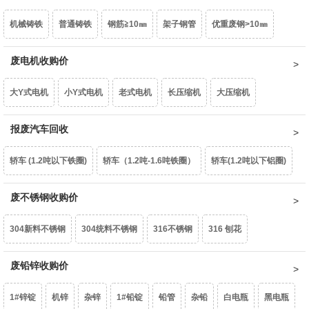
机械铸铁
普通铸铁
钢筋≧10㎜
架子钢管
优重废钢>10㎜
型材铝屑
光亮铝线
铝线
钢芯铝绞线
拉丝铝线
铝水箱
重型废钢6-10㎜
废电机收购价
中型废钢4-6㎜
小型废钢2-4㎜
统料0.8-2㎜
干净铝模板
活塞
机体
汽车轮毂
摩托车轮毂
机械生铝
大Y式电机
小Y式电机
老式电机
长压缩机
大压缩机
油桶
镀锌铁片
干净彩钢瓦
轻薄料<0.8mm
钢丝绳
钢刨花
民用生铝
国标生铝白料
破碎浮选熟铝水价
破碎熟铝水价
小压缩机
报废汽车回收
铝芯电机
三相电大口水泵
单相潜水泵
深井水泵
边角冲片
矽钢片
花色铁罐
锰钢
破碎生铝水价
熟铝屑铝水价
生铝屑铝水价
轿车 (1.2吨以下铁圈)
轿车（1.2吨-1.6吨铁圈）
轿车(1.2吨以下铝圈)
家用铁壳水泵
家用铝壳水泵
鼓风机
家用电扇
家用台扇
轿车（1.2吨-1.6吨铝圈）
废不锈钢收购价
豪华轿车（1.6吨以上铝圈）
面包车(铁圈)
SJ变压器
S9-50以下
S9-80KVA
S9-100以上
互感器
304新料不锈钢
304统料不锈钢
316不锈钢
316 刨花
面包车(铝圈)
皮卡车(铁圈)
皮卡车(铝圈)
柴油皮卡车（铁圈）
废锡（63%）
机械镁
含镍20%不锈钢
废铅锌收购价
生不锈钢
201不锈钢
柴油皮卡车（铝圈）
货车(2吨以下 )
货车(2吨以上 )
货车(5吨以上 )
1#锌锭
机锌
杂锌
1#铅锭
铅管
杂铅
白电瓶
黑电瓶
货车(8吨以上)(集装箱、自卸车减50元/吨)
中巴、校巴
豪华大巴