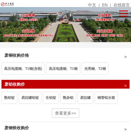
中文
|
EN
|
在线留言
废铜收购价格
高压电缆铜、T1铜(含税)
高压电缆铜、T1铜
光亮铜、T2铜
单线光亮铜
废铝收购价
电话线
铜米
镀锡铜
漆包线、杂铜米（乘品位）
熟铝锭
易拉罐铝锭
生铝锭
熟杂铝
易拉罐
铜管铝水箱
废紫杂铜、热水器（乘品位）
锡青铜95、663（乘品位）
机铜
1系白料
6063白料
型材旧料
查看更多>>
喷涂型材
铝卷门
6061白料
黄杂铜
铁黄铜
黄铜水箱
黄铜沫
62黄铜边料
响铜
废钢铁收购价
6082白料
2系白料
3系白料
5052白料
5083白料
7系白料