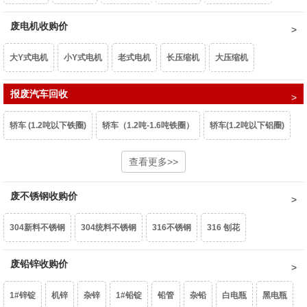
重型废钢6-10㎜
废电机收购价
中型废钢4-6㎜
小型废钢2-4㎜
统料0.8-2㎜
型材铝屑
光亮铝线
铝线
钢芯铝绞线
拉丝铝线
铝水箱
大Y式电机
小Y式电机
老式电机
长压缩机
大压缩机
油桶
镀锌铁片
干净彩钢瓦
轻薄料<0.8mm
钢丝绳
钢刨花
干净铝模板
活塞
机体
汽车轮毂
摩托车轮毂
机械生铝
小压缩机
报废汽车回收
铝芯电机
三相电大口水泵
单相潜水泵
深井水泵
边角冲片
矽钢片
花色铁罐
锰钢
民用生铝
国标生铝白料
破碎浮选熟铝水价
破碎熟铝水价
轿车 (1.2吨以下铁圈)
轿车（1.2吨-1.6吨铁圈）
轿车(1.2吨以下铝圈)
家用铁壳水泵
家用铝壳水泵
鼓风机
家用电扇
家用台扇
破碎生铝水价
熟铝屑铝水价
生铝屑铝水价
轿车（1.2吨-1.6吨铝圈）
豪华轿车（1.6吨以上铝圈）
查看更多>>
面包车(铁圈)
SJ变压器
S9-50以下
S9-80KVA
S9-100以上
互感器
废不锈钢收购价
面包车(铝圈)
皮卡车(铁圈)
皮卡车(铝圈)
柴油皮卡车（铁圈）
废锡（63%）
机械镁
304新料不锈钢
304统料不锈钢
316不锈钢
316 刨花
柴油皮卡车（铝圈）
货车(2吨以下 )
货车(2吨以上 )
货车(5吨以上 )
含镍20%不锈钢
废铅锌收购价
生不锈钢
201不锈钢
货车(8吨以上)(集装箱、自卸车减50元/吨)
中巴、校巴
豪华大巴
1#锌锭
机锌
杂锌
1#铅锭
铅管
杂铅
白电瓶
黑电瓶
新能源轿车（铝圈）
新能源轿车（铁圈）
男士摩托车
踏板摩托车