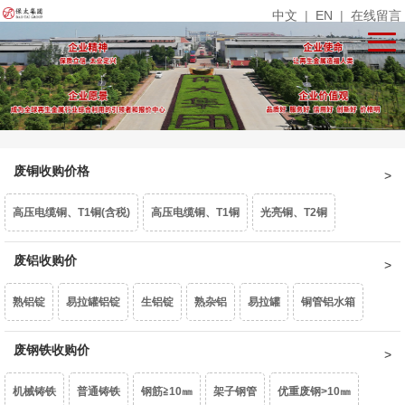
中文
|
EN
|
在线留言
废铜收购价格
高压电缆铜、T1铜(含税)
高压电缆铜、T1铜
光亮铜、T2铜
单线光亮铜
废铝收购价
电话线
铜米
镀锡铜
漆包线、杂铜米（乘品位）
熟铝锭
易拉罐铝锭
生铝锭
熟杂铝
易拉罐
铜管铝水箱
废紫杂铜、热水器（乘品位）
锡青铜95、663（乘品位）
机铜
1系白料
废钢铁收购价
6063白料
型材旧料
喷涂型材
铝卷门
6061白料
黄杂铜
铁黄铜
黄铜水箱
黄铜沫
62黄铜边料
响铜
机械铸铁
普通铸铁
钢筋≧10㎜
架子钢管
优重废钢>10㎜
6082白料
2系白料
3系白料
5052白料
5083白料
7系白料