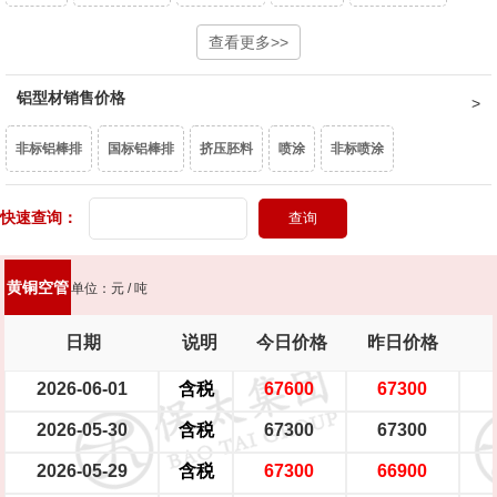
T2镀锡铜排
异型铜排
T1铜排
查看更多>>
微晶磷铜球
阳极磷铜球
铝型材销售价格
二级阳极磷铜球
母线排（宽≤130mm）
母线排（宽＞130mm）
非标铝棒排
国标铝棒排
挤压胚料
喷涂
非标喷涂
镀锡母线排（宽≤130mm）
镀锡母线排（宽＞130mm）
白电泳、香槟电泳
氧化
金黄电泳
紫铜电泳
黑珍珠
喷涂木纹
铜板坯料（宽630mm,厚18mm,不含运费）
铜板 （厚≥6mm）
快速查询：
穿条门窗
注胶门窗
铜板带（厚1～5mm）
铜带（厚0.5～0.9mm）
黄铜空管
单位：元 / 吨
铜带（厚0.1～0.4mm）
黄铜棒HPb59-1国标
黄铜棒HPb59-1企标
日期
说明
今日价格
昨日价格
黄铜棒Hpb57-3
2026-06-01
黄铜棒HPb56-4
含税
黄铜棒Hpb55-4
67600
黄铜棒Hpb54-4
67300
2026-05-30
含税
67300
67300
黄铜空管
六角空管
2026-05-29
含税
67300
66900