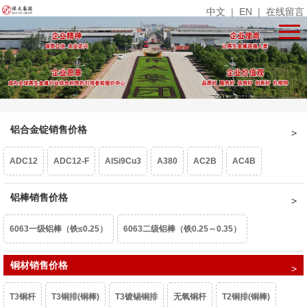
中文
|
EN
|
在线留言
铝合金锭销售价格
ADC12
ADC12-F
AlSi9Cu3
A380
AC2B
AC4B
压铸铝
铝棒销售价格
6063一级铝棒（铁≤0.25）
6063二级铝棒（铁0.25～0.35）
6061-F（铁>0.35）
铜材销售价格
6061铝棒（铁＜0.35）
T3铜杆
T3铜排(铜棒)
T3镀锡铜排
无氧铜杆
T2铜排(铜棒)
6061铝棒（铁0.35～0.5）
6463铝棒
6082铝棒