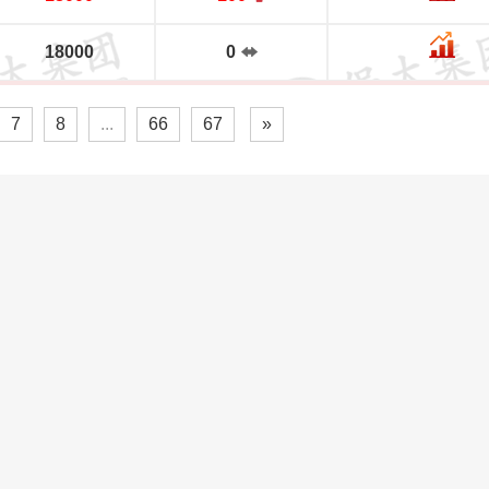
18000
0
7
8
...
66
67
»