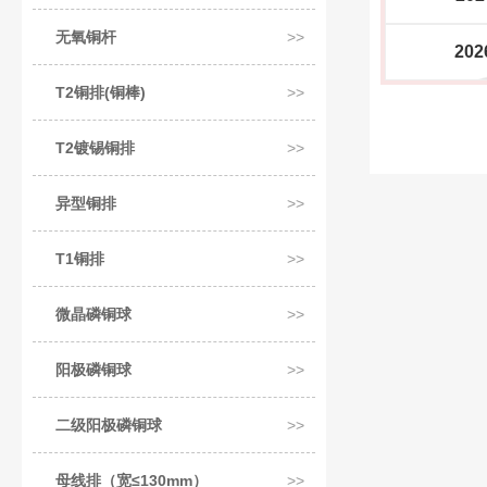
无氧铜杆
202
T2铜排(铜棒)
T2镀锡铜排
异型铜排
T1铜排
微晶磷铜球
阳极磷铜球
二级阳极磷铜球
母线排（宽≤130mm）