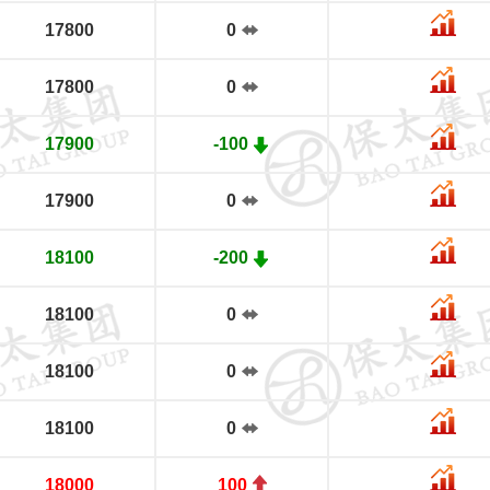
17800
0
17800
0
17900
-100
17900
0
18100
-200
18100
0
18100
0
18100
0
18000
100