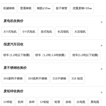
机械铸铁
普通铸铁
钢筋≧10㎜
架子钢管
优重废钢>10㎜
6082白料
2系白料
3系白料
5052白料
5083白料
7系白料
重型废钢6-10㎜
废电机收购价
中型废钢4-6㎜
小型废钢2-4㎜
统料0.8-2㎜
型材铝屑
光亮铝线
铝线
钢芯铝绞线
拉丝铝线
铝水箱
大Y式电机
小Y式电机
老式电机
长压缩机
大压缩机
油桶
镀锌铁片
干净彩钢瓦
轻薄料<0.8mm
钢丝绳
钢刨花
干净铝模板
活塞
机体
汽车轮毂
摩托车轮毂
机械生铝
小压缩机
报废汽车回收
铝芯电机
三相电大口水泵
单相潜水泵
深井水泵
边角冲片
矽钢片
花色铁罐
锰钢
民用生铝
国标生铝白料
破碎浮选熟铝水价
破碎熟铝水价
轿车 (1.2吨以下铁圈)
轿车（1.2吨-1.6吨铁圈）
轿车(1.2吨以下铝圈)
家用铁壳水泵
家用铝壳水泵
鼓风机
家用电扇
家用台扇
破碎生铝水价
熟铝屑铝水价
生铝屑铝水价
轿车（1.2吨-1.6吨铝圈）
废不锈钢收购价
豪华轿车（1.6吨以上铝圈）
面包车(铁圈)
SJ变压器
S9-50以下
S9-80KVA
S9-100以上
互感器
304新料不锈钢
304统料不锈钢
316不锈钢
316 刨花
面包车(铝圈)
皮卡车(铁圈)
皮卡车(铝圈)
柴油皮卡车（铁圈）
废锡（63%）
机械镁
含镍20%不锈钢
废铅锌收购价
生不锈钢
201不锈钢
柴油皮卡车（铝圈）
货车(2吨以下 )
货车(2吨以上 )
货车(5吨以上 )
1#锌锭
机锌
杂锌
1#铅锭
铅管
杂铅
白电瓶
黑电瓶
货车(8吨以上)(集装箱、自卸车减50元/吨)
中巴、校巴
豪华大巴