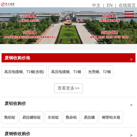
中文
|
EN
|
在线留言
废铜收购价格
高压电缆铜、T1铜(含税)
高压电缆铜、T1铜
光亮铜、T2铜
单线光亮铜
电话线
铜米
查看更多>>
镀锡铜
漆包线、杂铜米（乘品位）
废铝收购价
废紫杂铜、热水器（乘品位）
锡青铜95、663（乘品位）
机铜
熟铝锭
易拉罐铝锭
生铝锭
熟杂铝
易拉罐
铜管铝水箱
黄杂铜
铁黄铜
黄铜水箱
黄铜沫
62黄铜边料
响铜
1系白料
废钢铁收购价
6063白料
型材旧料
喷涂型材
铝卷门
6061白料